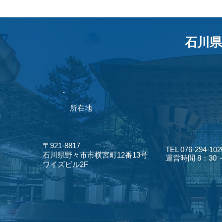
石川県
​所在地
〒921-8817
TEL 076-294-102
​石川県野々市市横宮町12番13号
​運営時間 8：30
​ワイズビル2F