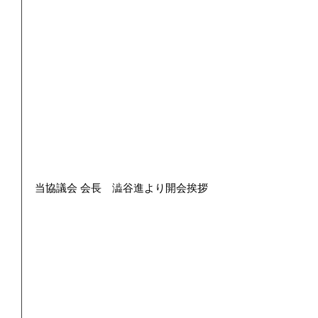
当協議会 会長　澁谷進より開会挨拶