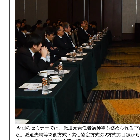
 今回のセミナーでは、派遣元責任者講師等も務められる中宮 伸二郎先生にお越し頂きまし
た。派遣先均等均衡方式・労使協定方式の2方式の目線か