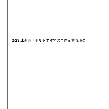
2/23 珠洲市ラポルトすずでの合同企業説明会