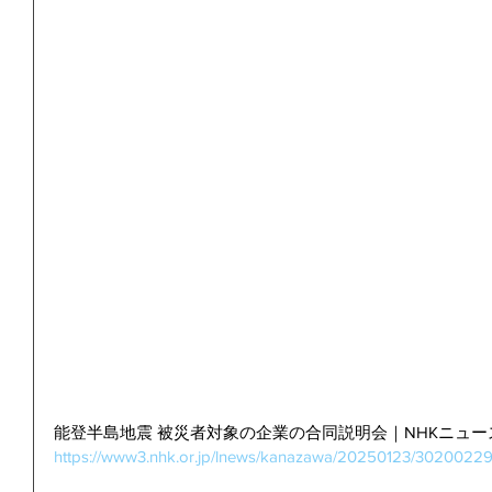
能登半島地震 被災者対象の企業の合同説明会｜NHKニュー
https://www3.nhk.or.jp/lnews/kanazawa/20250123/30200229