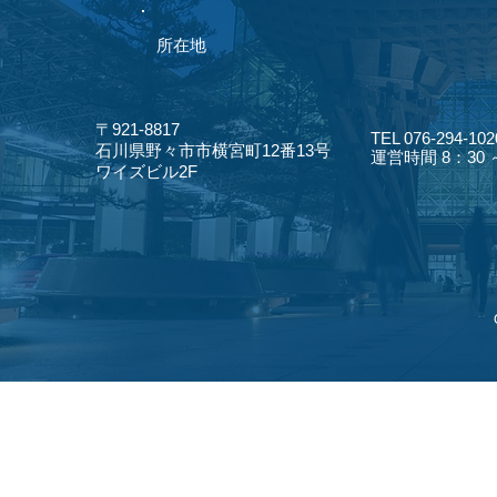
​所在地
〒921-8817
TEL 076-294-102
​石川県野々市市横宮町12番13号
​運営時間 8：30
​ワイズビル2F