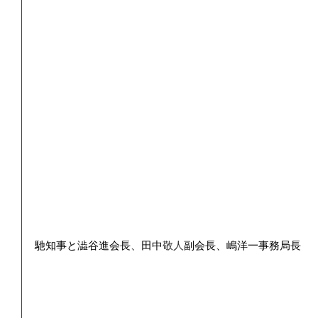
馳知事と澁谷進会長、田中
敬人
副会長、嶋洋一事務局長