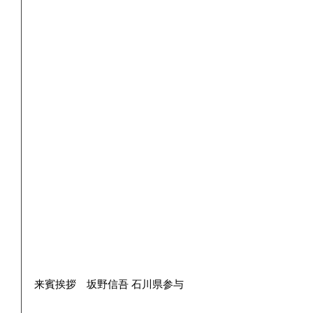
来賓挨拶　坂野信吾 石川県参与