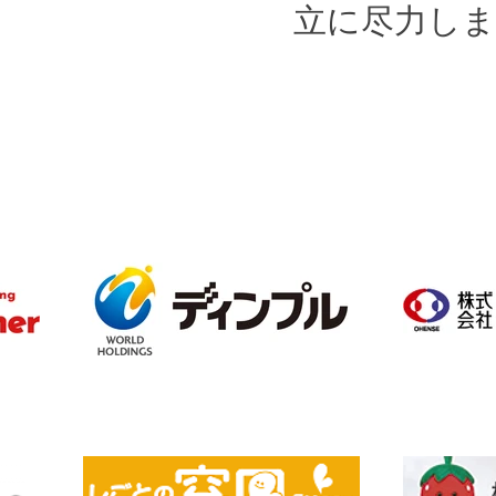
立に尽力し
​