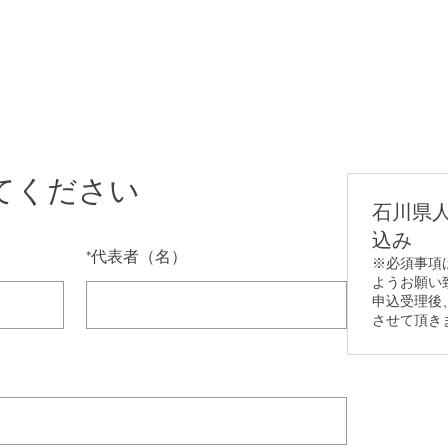
概要
研修会の開催
会員名簿
活
てください
石川県
込み
*
代表者（名）
※必須事項
ようお願い
申込受理後
させて頂き