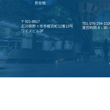
​所在地
〒921-8817
TEL 076-294-102
​石川県野々市市横宮町12番13号
​運営時間 8：30
​ワイズビル2F