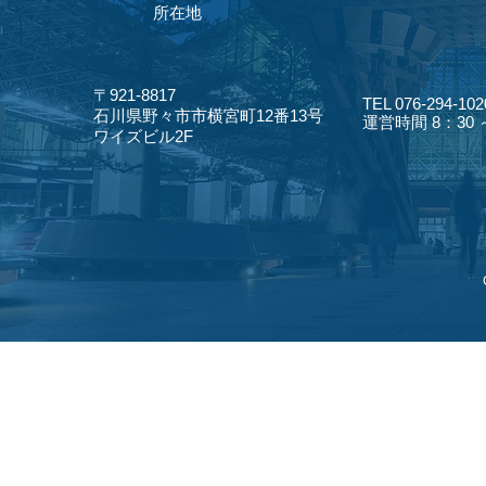
​所在地
〒921-8817
TEL 076-294-102
​石川県野々市市横宮町12番13号
​運営時間 8：30
​ワイズビル2F