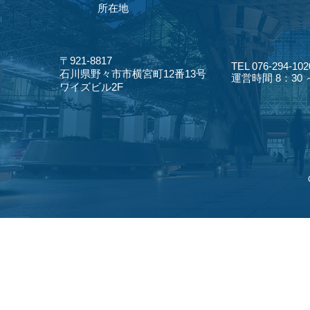
​所在地
〒921-8817
TEL 076-294-102
​石川県野々市市横宮町12番13号
​運営時間 8：30
​ワイズビル2F