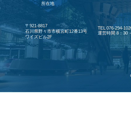
​所在地
〒921-8817
TEL 076-294-102
​石川県野々市市横宮町12番13号
​運営時間 8：30
​ワイズビル2F