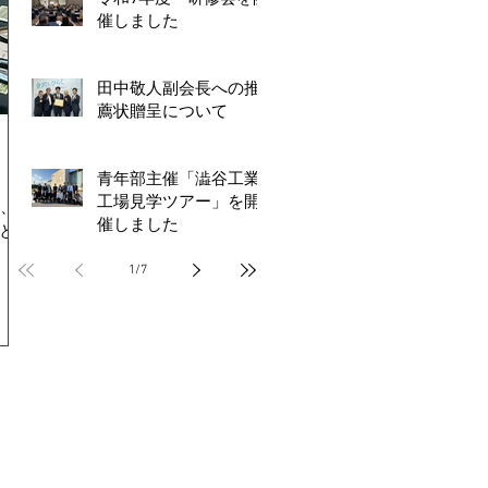
催しました
田中敬人副会長への推
薦状贈呈について
青年部主催「澁谷工業
工場見学ツアー」を開
し、約
催しました
とも
1
/
7