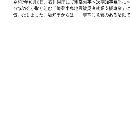
令和7年10月6日、石川県庁にて馳浩知事へ次期知事選挙に
当協議会が取り組む「能登半島地震被災者就業支援事業」
告いたしました。馳知事からは、「非常に意義のある活動
との力強い激励をいただきました。 当協議会では、引き続
向け、石川県や関係機関との連携を深めながら取り組みを進
中 敬人 副会長、嶋洋一事務局長 石川県ホームページ 令和
用・労働・しごと） https://www.pref.ishikawa.lg.jp/roudo
ための求人情報サイト https://4510.ishikawa-jinzai.net/