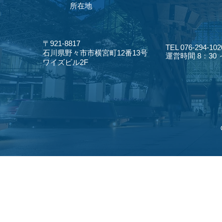
​所在地
〒921-8817
TEL 076-294-102
​石川県野々市市横宮町12番13号
​運営時間 8：30
​ワイズビル2F