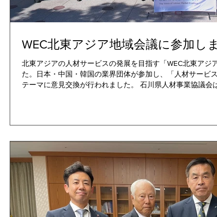
WEC北東アジア地域会議に参加し
北東アジアの人材サービスの発展を目指す「WEC北東アジ
た。日本・中国・韓国の業界団体が参加し、「人材サービス
テーマに意見交換が行われました。 石川県人材事業協議会
組みを報告し、迅速で効果的な対応として高く評価され、
ました。 今後も、関係機関と連携し、人材サービスの価値
弥 WEC北東アジア地域代表（マンパワーグループ社長） 
坂野信吾 石川県参与 歓迎の辞 川崎健一郎 日本人材派遣
ン・ヨンドゥク 韓国HR産業協会会長 中国代表挨拶 華天虹
拶 ベッティーナ・シャラー 世界雇用連合（WEC）会長 
社会的価値と役割」 篠田隆行 金沢大学教授 ケーススタ