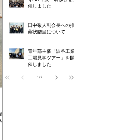
催しました
田中敬人副会長への推
薦状贈呈について
青年部主催「澁谷工業
工場見学ツアー」を開
催しました
1
/
7
能登
人一